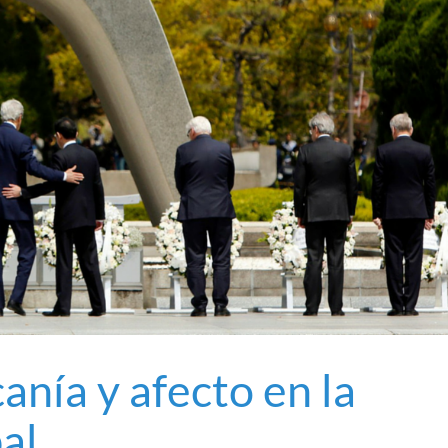
anía y afecto en la
al