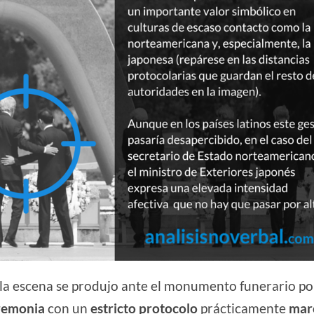
 la escena se produjo ante el monumento funerario po
remonia
con un
estricto protocolo
prácticamente
marc