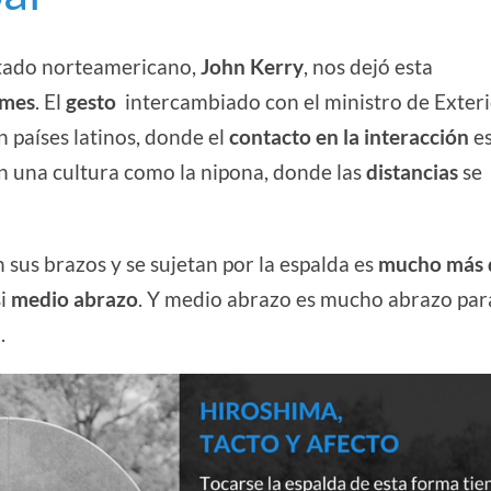
stado norteamericano,
John Kerry
, nos dejó esta
imes
. El
gesto
intercambiado con el ministro de Exter
n países latinos, donde el
contacto en la interacción
e
n una cultura como la nipona, donde las
distancias
se
sus brazos y se sujetan por la espalda es
mucho más 
si
medio abrazo
. Y medio abrazo es mucho abrazo par
.