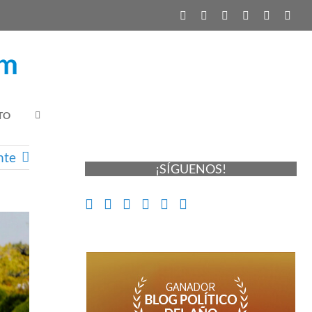
TO
nte
¡SÍGUENOS!