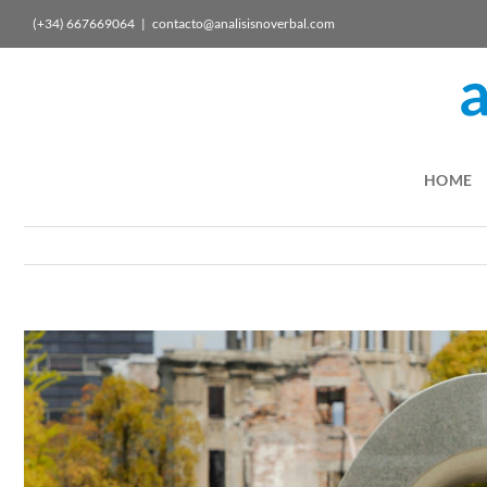
(+34) 667669064
|
contacto@analisisnoverbal.com
HOME