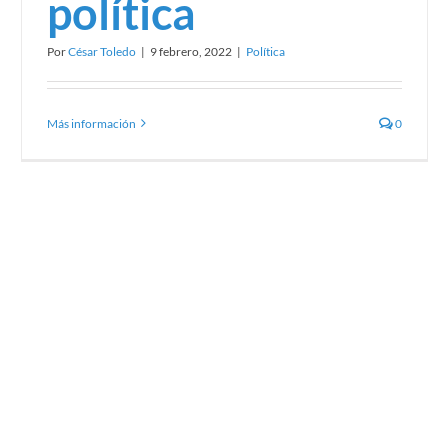
política
Consciencia, congruencia y autenticidad, el poder de
Por
César Toledo
|
9 febrero, 2022
|
Política
la comunicación no verbal en la política
Política
Más información
0