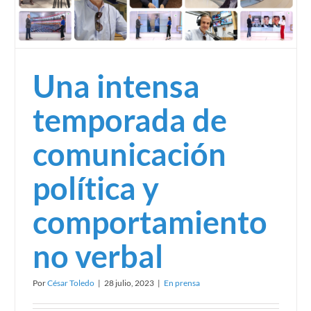
Para saber más
Una intensa
temporada de
comunicación
política y
comportamiento
no verbal
Por
César Toledo
|
28 julio, 2023
|
En prensa