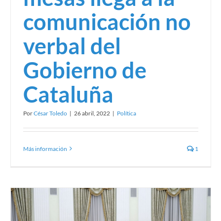
comunicación no
verbal del
Gobierno de
Cataluña
Por
César Toledo
|
26 abril, 2022
|
Política
Los analistas expertos en comunicación no verbal
tenemos nueva presidenta
Más información
1
En prensa