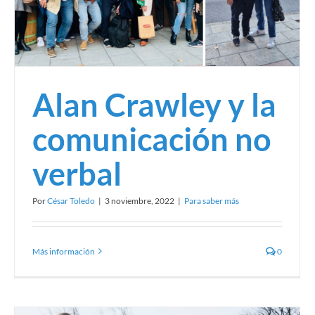
Alan Crawley y la
comunicación no
verbal
Por
César Toledo
|
3 noviembre, 2022
|
Para saber más
Más información
0