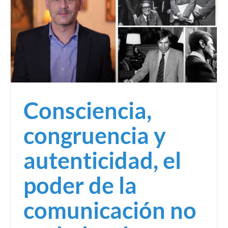
Consciencia,
congruencia y
autenticidad, el
poder de la
comunicación no