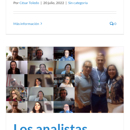
Por
César Toledo
|
20 julio, 2022
|
Sin categoría
Más información
0
Los analistas