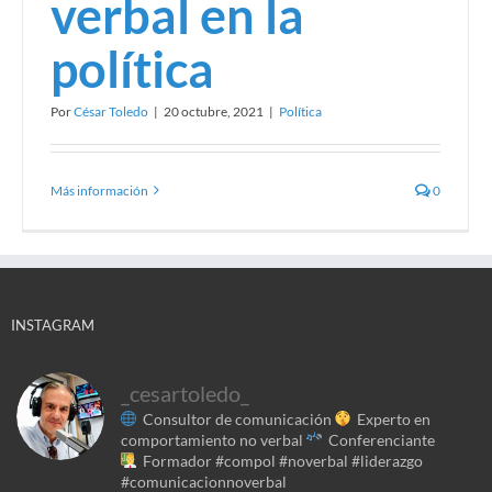
verbal en la
política
Por
César Toledo
|
20 octubre, 2021
|
Política
Más información
0
INSTAGRAM
_cesartoledo_
Consultor de comunicación
Experto en
comportamiento no verbal
Conferenciante
Formador
#compol #noverbal #liderazgo
#comunicacionnoverbal