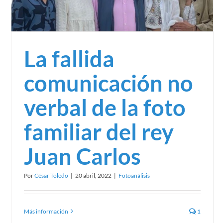
Cuando el mensaje es la mesa: proxémica y
comunicación no verbal en política
Política
La fallida
comunicación no
verbal de la foto
familiar del rey
Juan Carlos
Por
César Toledo
|
20 abril, 2022
|
Fotoanálisis
Más información
1