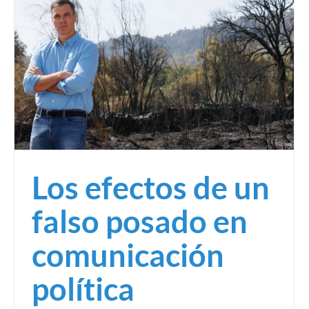
Los efectos de un
falso posado en
comunicación
política