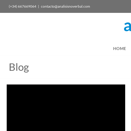
(+34) 667669064
|
contacto@analisisnoverbal.com
HOME
Blog
Una intensa temporada de comunicación política y
comportamiento no verbal
En prensa