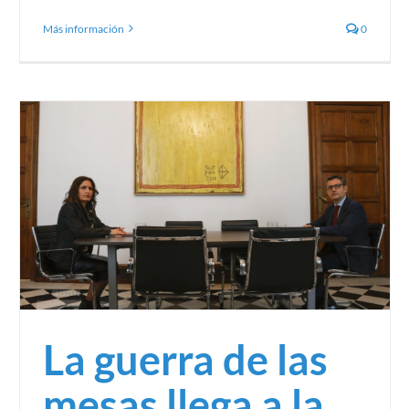
Más información
0
Los efectos de un falso posado en comunicación
política
Sin categoría
La guerra de las
mesas llega a la