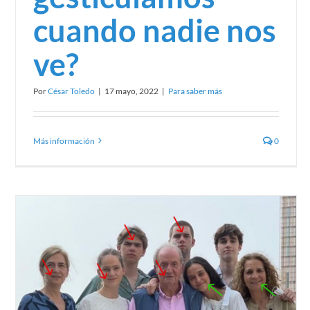
cuando nadie nos
ve?
Por
César Toledo
|
17 mayo, 2022
|
Para saber más
Más información
0