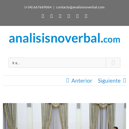
(+34) 667669064
|
contacto@analisisnoverbal.com
Ir a...
Anterior
Siguiente