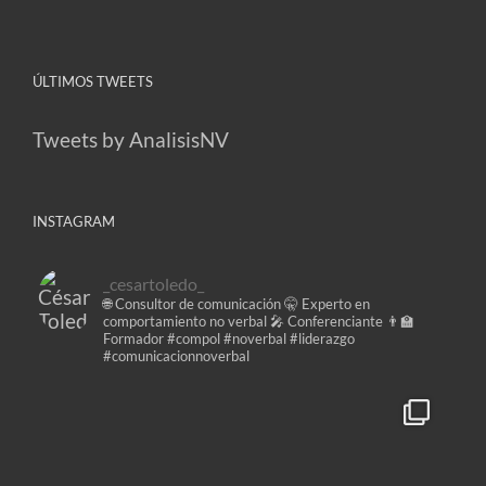
ÚLTIMOS TWEETS
Tweets by AnalisisNV
INSTAGRAM
_cesartoledo_
🌐 Consultor de comunicación
🤫 Experto en
comportamiento no verbal
🎤 Conferenciante
👨‍🏫
Formador
#compol #noverbal #liderazgo
#comunicacionnoverbal