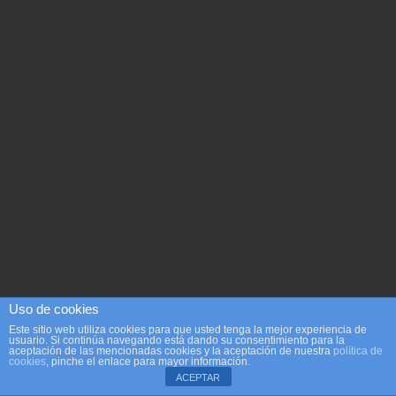
Uso de cookies
Este sitio web utiliza cookies para que usted tenga la mejor experiencia de
usuario. Si continúa navegando está dando su consentimiento para la
aceptación de las mencionadas cookies y la aceptación de nuestra
política de
cookies
, pinche el enlace para mayor información.
ACEPTAR