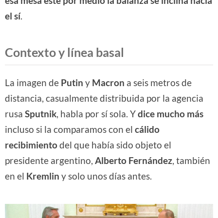
esa mesa esté por medio
la balanza se inclina hacia
el
sí
.
Contexto y línea basal
La imagen de
Putin
y
Macron
a seis metros de
distancia, casualmente distribuida por la agencia
rusa
Sputnik
, habla por sí sola. Y
dice mucho más
incluso si la comparamos con el
cálido
recibimiento
del que había sido objeto el
presidente argentino,
Alberto Fernández
, también
en el
Kremlin
y solo unos días antes.