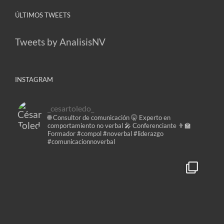
ÚLTIMOS TWEETS
Tweets by AnalisisNV
INSTAGRAM
_cesartoledo_
🌐 Consultor de comunicación
🤫 Experto en
comportamiento no verbal
🎤 Conferenciante
👨‍🏫
Formador
#compol #noverbal #liderazgo
#comunicacionnoverbal