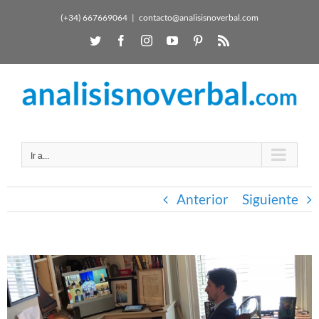
(+34) 667669064
|
contacto@analisisnoverbal.com
Ir a...
Anterior
Siguiente