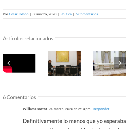
Por
César Toledo
|
30 marzo, 2020
|
Política
|
6 Comentarios
Artículos relacionados
La guerra
Conscienc
de las
Cuando el
congruen
mesas llega
mensaje es
y
n
a la
la mesa:
autentici
comunicación
proxémica y
el poder 
no verbal
comunicación
la
del
no verbal en
comunica
Gobierno de
política
no verbal
Cataluña
la políti
6 Comentarios
Williams Bortot
30 marzo, 2020 en 2:10 pm
- Responder
Definitivamente lo menos que yo esperaba