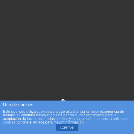
Uso de cookies
Este sitio web utiliza cookies para que usted tenga la mejor experiencia de
usuario. Si continúa navegando está dando su consentimiento para la
aceptación de las mencionadas cookies y la aceptación de nuestra
política de
cookies
, pinche el enlace para mayor información.
ACEPTAR