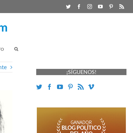
TO
nte
¡SÍGUENOS!