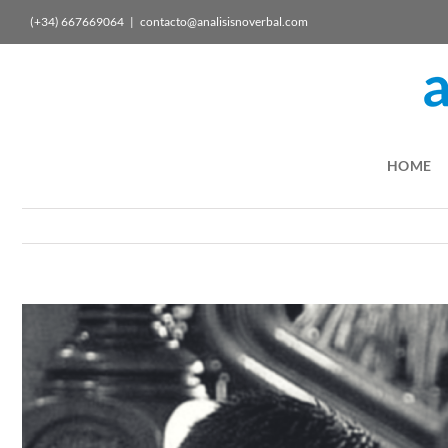
(+34) 667669064
|
contacto@analisisnoverbal.com
HOME