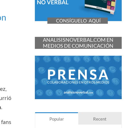
on
ANALISISNOVERBAL.COM EN
MEDIOS DE COMUNICACIÓN
ez,
urrió
n
.
Popular
Recent
 fans