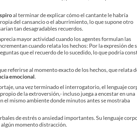
spiro
al terminar de explicar cómo el cantante le habría
propia del cansancio o el aburrimiento, lo que supone otro
usarían tan desagradables recuerdos.
e aprecia mayor actividad cuando los agentes formulan las
ncrementan cuando relata los hechos: Por la expresión de 
eguntas que el recuerdo de lo sucedido, lo que podría const
ue referirse al momento exacto de los hechos, que relata d
ncia emocional
.
rtaje, una vez terminado el interrogatorio, el lenguaje cor
ropio de la extroversión,- incluso juega a encestar en una
en el mismo ambiente donde minutos antes se mostraba
erbales de estrés o ansiedad importantes. Su lenguaje corp
en algún momento distracción.