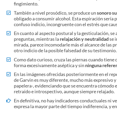
fingimiento.
También a nivel prosódico, se produce un
sonoro su
obligado a consumir alcohol. Esta espiración sería 
confuso indicio, incongruente con el estrés que ca
En cuanto al aspecto postural y la gesticulación, s
preguntas, mientras la
relajación y neutralidad
se i
mirada, parece incomodarle más el alcance de las pr
otro indicio de la posible falsedad de su testimonio.
Como dato curioso, cruza las piernas cuando tiene q
forma excesivamente aséptica y sin
ninguna refere
En las imágenes ofrecidas posteriormente en el repo
de Garvin es muy diferente, mucho más expresivo y p
papelera-, evidenciando que se encuentra cómodo 
retraído e introspectivo, aunque siempre relajado.
En definitiva, no hay indicadores conductuales ni v
expresa la mayor parte del tiempo indiferencia, y 