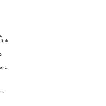
su
ituir
e
poral
oral