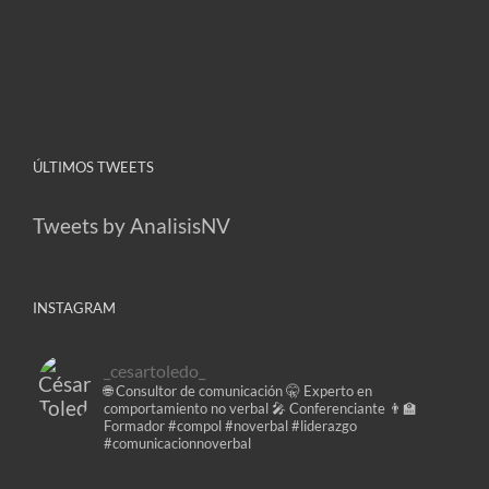
ÚLTIMOS TWEETS
Tweets by AnalisisNV
INSTAGRAM
_cesartoledo_
🌐 Consultor de comunicación
🤫 Experto en
comportamiento no verbal
🎤 Conferenciante
👨‍🏫
Formador
#compol #noverbal #liderazgo
#comunicacionnoverbal