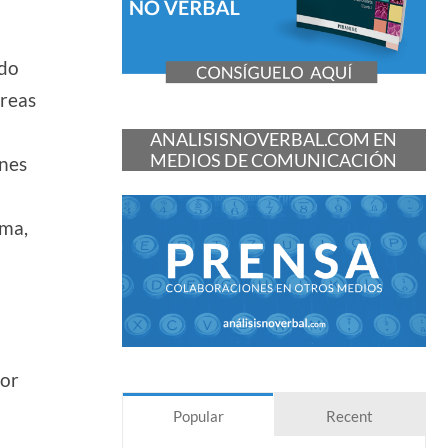
ndo
areas
ANALISISNOVERBAL.COM EN
MEDIOS DE COMUNICACIÓN
ones
oma,
por
Popular
Recent