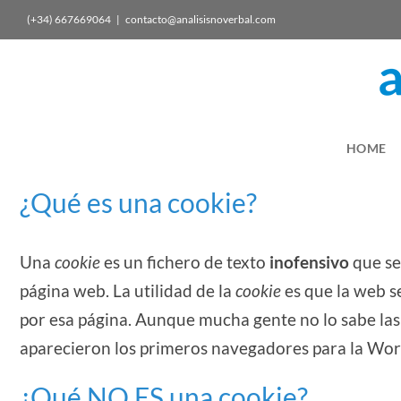
(+34) 667669064
|
contacto@analisisnoverbal.com
HOME
¿Qué es una cookie?
Una
cookie
es un fichero de texto
inofensivo
que se
página web. La utilidad de la
cookie
es que la web s
por esa página. Aunque mucha gente no lo sabe la
aparecieron los primeros navegadores para la Wo
¿Qué NO ES una cookie?