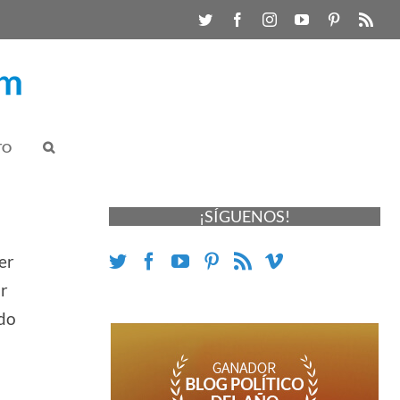
TO
¡SÍGUENOS!
er
ar
ndo