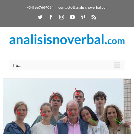
(+34) 667669064
|
contacto@analisisnoverbal.com
Ir a...