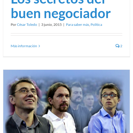
buen negociador
Por
César Toledo
|
3 junio, 2015
|
Para saber más
,
Política
Más información
2