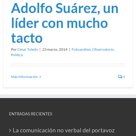
Adolfo Suárez, un
líder con mucho
tacto
Por
César Toledo
|
23 marzo, 2014
|
Fotoanálisis
,
Observatorio
,
Política
Más información
1
ENTRADAS RECIENTES
La comunicación no verbal del portavoz