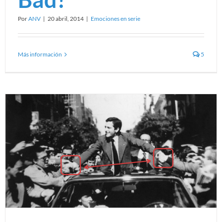
Por
ANV
|
20 abril, 2014
|
Emociones en serie
Más información
5