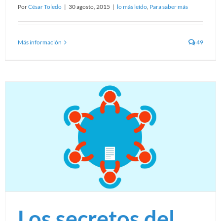
Por
César Toledo
|
30 agosto, 2015
|
lo más leído
,
Para saber más
Más información
49
Los secretos del