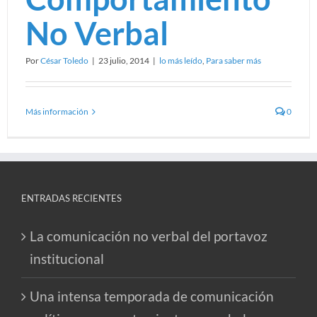
No Verbal
Por
César Toledo
|
23 julio, 2014
|
lo más leído
,
Para saber más
Más información
0
ENTRADAS RECIENTES
La comunicación no verbal del portavoz
institucional
Una intensa temporada de comunicación