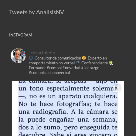
Tweets by AnalisisNV
INSTAGRAM
_cesartoledo_
Consultor de comunicación
Experto en
comportamiento no verbal
Conferenciante
Formador
#compol #noverbal #liderazgo
#comunicacionnoverbal