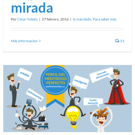
mirada
Por
César Toledo
|
27 febrero, 2016
|
lo más leído
,
Para saber más
Más información
13