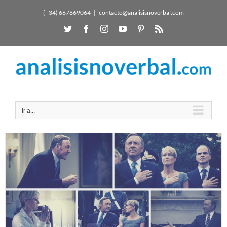
(+34) 667669064
|
contacto@analisisnoverbal.com
Ir a...