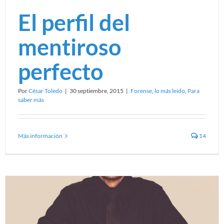
El perfil del
mentiroso
perfecto
Por
César Toledo
|
30 septiembre, 2015
|
Forense
,
lo más leído
,
Para
saber más
Más información
14