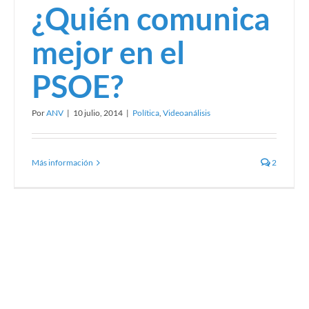
¿Quién comunica
mejor en el
PSOE?
Por
ANV
|
10 julio, 2014
|
Política
,
Videoanálisis
Más información
2