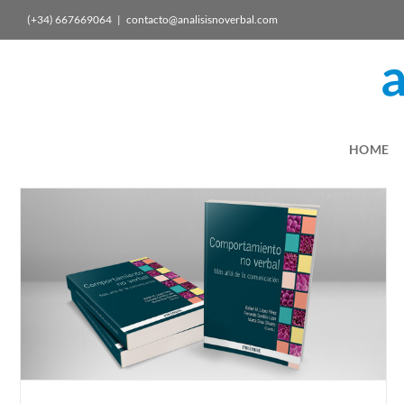
(+34) 667669064
|
contacto@analisisnoverbal.com
HOME
¿Cameron pierde el corazón en Escocia?
Política
Videoanálisis