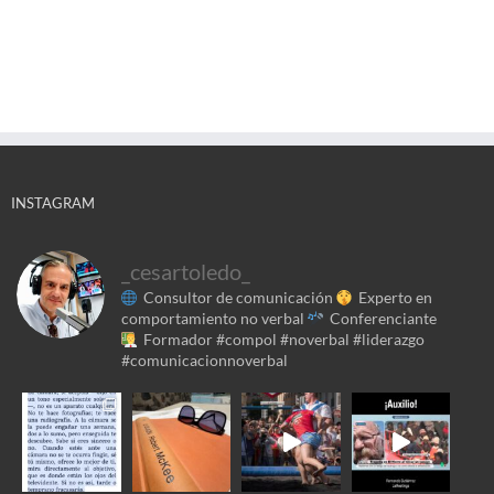
INSTAGRAM
_cesartoledo_
Consultor de comunicación
Experto en
comportamiento no verbal
Conferenciante
Formador
#compol #noverbal #liderazgo
#comunicacionnoverbal