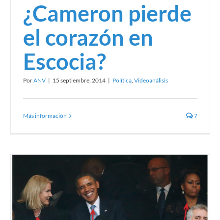
¿Cameron pierde
el corazón en
Escocia?
Por
ANV
|
15 septiembre, 2014
|
Política
,
Videoanálisis
Más información
7