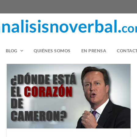
BLOG
QUIÉNES SOMOS
EN PRENSA
CONTAC
¿Quién comunica mejor en el PSOE?
Política
Videoanálisis