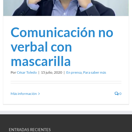
Comunicación no
verbal con
mascarilla
Por
César Toledo
|
15 julio, 2020
|
En prensa
,
Para saber más
Más información
0
ENTRADAS RECIENTES