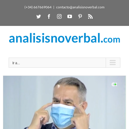
(+34) 667669064
|
contacto@analisisnoverbal.com
Ir a...