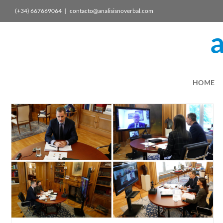
(+34) 667669064
|
contacto@analisisnoverbal.com
HOME
El discurso del liderazgo frente al coronavirus
Política