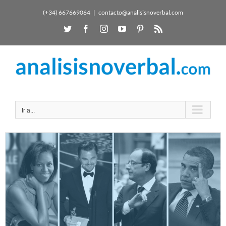
(+34) 667669064
|
contacto@analisisnoverbal.com
Ir a...