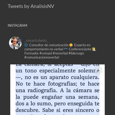
Tweets by AnalisisNV
INSTAGRAM
_cesartoledo_
Consultor de comunicación
Experto en
comportamiento no verbal
Conferenciante
Formador
#compol #noverbal #liderazgo
#comunicacionnoverbal