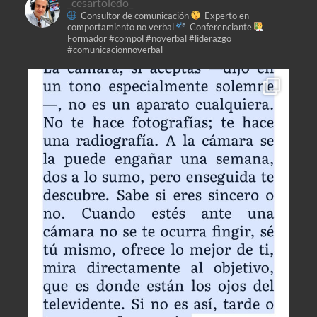
_cesartoledo_
Consultor de comunicación
Experto en
comportamiento no verbal
Conferenciante
Formador
#compol #noverbal #liderazgo
#comunicacionnoverbal