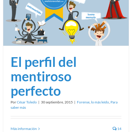
El perfil del
mentiroso
perfecto
Por
César Toledo
|
30 septiembre, 2015
|
Forense
,
lo más leído
,
Para
saber más
Más información
14