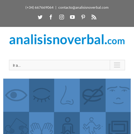
(+34) 667669064
|
contacto@analisisnoverbal.com
Ir a...