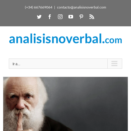
(+34) 667669064
|
contacto@analisisnoverbal.com
Ir a...