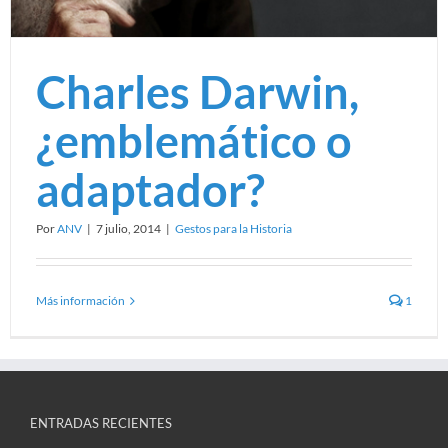
Charles Darwin,
¿emblemático o
adaptador?
Por
ANV
|
7 julio, 2014
|
Gestos para la Historia
Más información
1
ENTRADAS RECIENTES