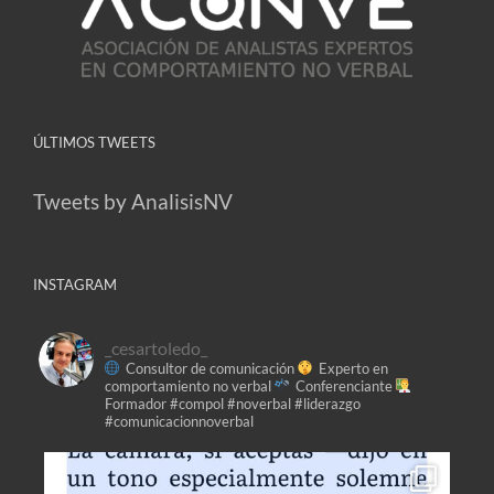
ÚLTIMOS TWEETS
Tweets by AnalisisNV
INSTAGRAM
_cesartoledo_
Consultor de comunicación
Experto en
comportamiento no verbal
Conferenciante
Formador
#compol #noverbal #liderazgo
#comunicacionnoverbal