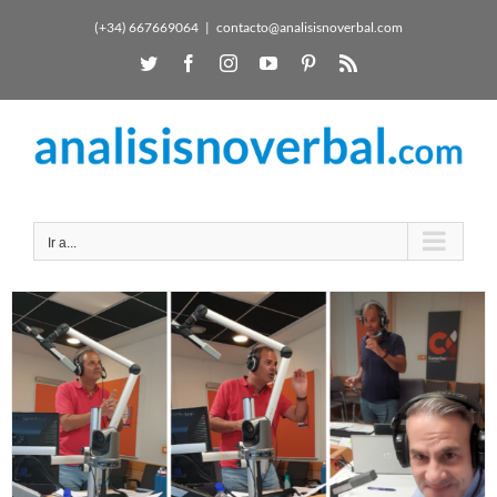
(+34) 667669064
|
contacto@analisisnoverbal.com
Ir a...