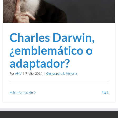
Charles Darwin,
¿emblemático o
adaptador?
Por
ANV
|
7 julio, 2014
|
Gestos para la Historia
Más información
1