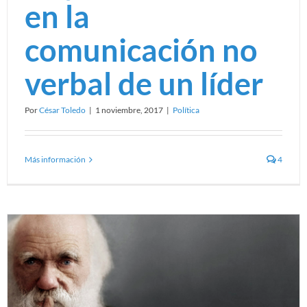
en la
comunicación no
verbal de un líder
Por
César Toledo
|
1 noviembre, 2017
|
Política
Más información
4