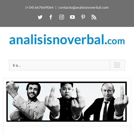
(+34) 667669064
|
contacto@analisisnoverbal.com
Ir a...