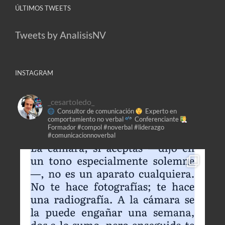
ÚLTIMOS TWEETS
Tweets by AnalisisNV
INSTAGRAM
_cesartoledo_
Consultor de comunicación
Experto en
comportamiento no verbal
Conferenciante
Formador
#compol #noverbal #liderazgo
#comunicacionnoverbal