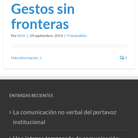
Gestos sin
fronteras
Por
ANV
|
29 septiembre, 2014
|
Fotoanálisis
Más información
1
ENTRADAS RECIENTES
La comunicación no verbal del portavoz
institucional