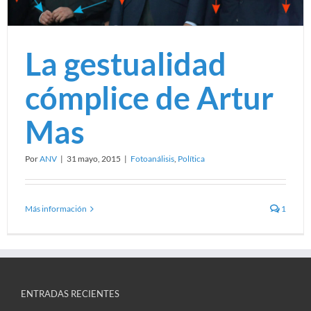
La gestualidad
cómplice de Artur
Mas
Por
ANV
|
31 mayo, 2015
|
Fotoanálisis
,
Política
Más información
1
ENTRADAS RECIENTES