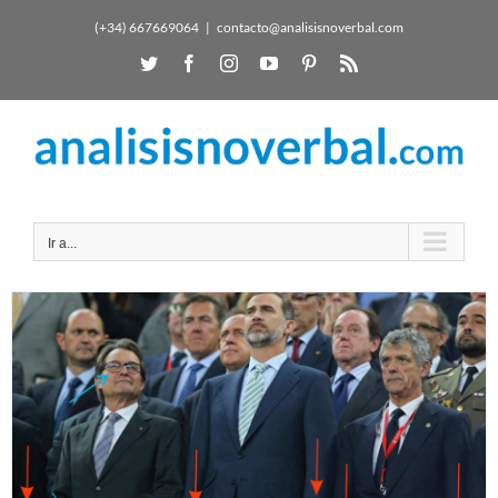
(+34) 667669064
|
contacto@analisisnoverbal.com
Ir a...