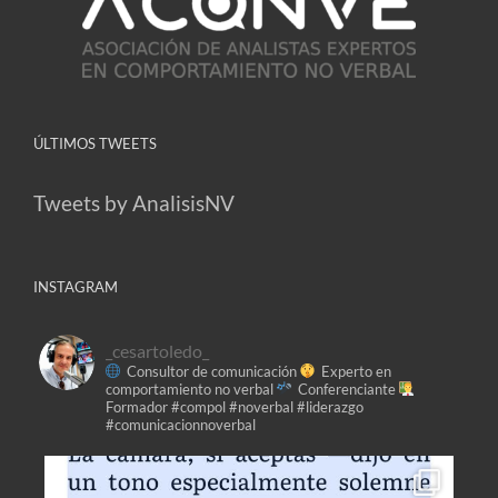
ÚLTIMOS TWEETS
Tweets by AnalisisNV
INSTAGRAM
_cesartoledo_
Consultor de comunicación
Experto en
comportamiento no verbal
Conferenciante
Formador
#compol #noverbal #liderazgo
#comunicacionnoverbal