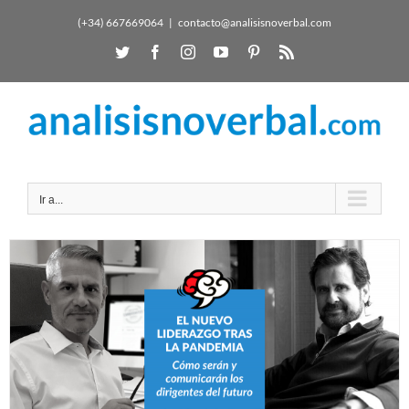
(+34) 667669064
|
contacto@analisisnoverbal.com
Ir a...