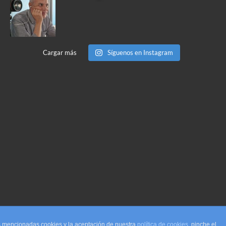
Cargar más
Síguenos en Instagram
as mencionadas cookies y la aceptación de nuestra
política de cookies
, pinche el