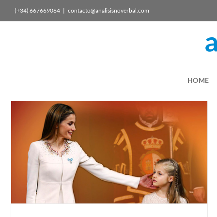
(+34) 667669064
|
contacto@analisisnoverbal.com
HOME