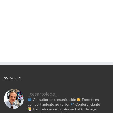
INSTAGRAM
_cesartoledo_
Consultor de comunicación
Experto en
comportamiento no verbal
Conferenciante
Formador
#compol #noverbal #liderazgo