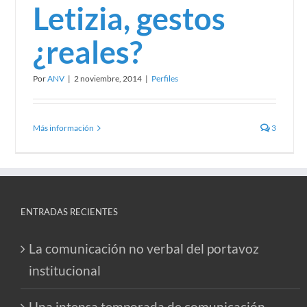
Letizia, gestos
¿reales?
Por
ANV
|
2 noviembre, 2014
|
Perfiles
Más información
3
ENTRADAS RECIENTES
La comunicación no verbal del portavoz
institucional
Una intensa temporada de comunicación