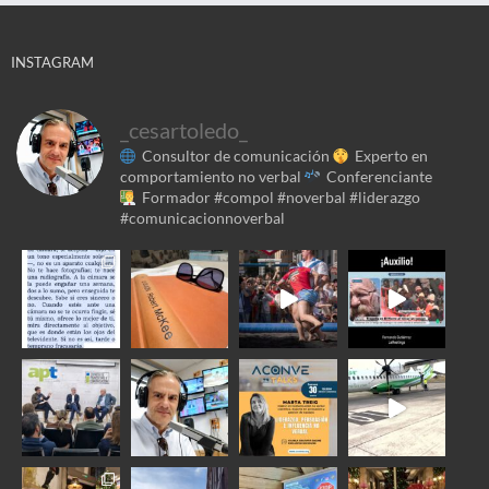
INSTAGRAM
_cesartoledo_
Consultor de comunicación
Experto en
comportamiento no verbal
Conferenciante
Formador
#compol #noverbal #liderazgo
#comunicacionnoverbal