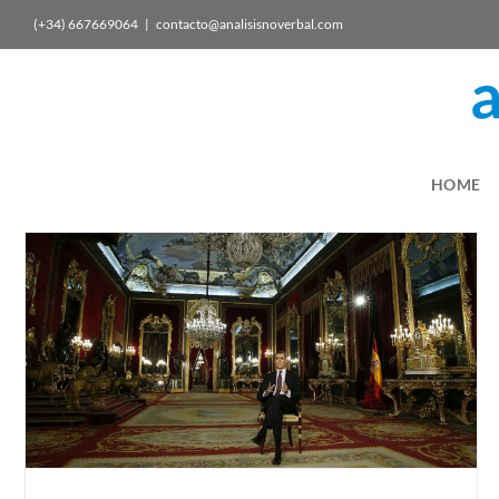
(+34) 667669064
|
contacto@analisisnoverbal.com
HOME