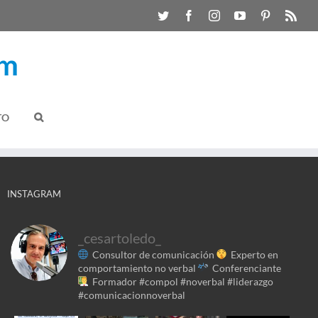
TO
INSTAGRAM
_cesartoledo_
Consultor de comunicación
Experto en
comportamiento no verbal
Conferenciante
Formador
#compol #noverbal #liderazgo
#comunicacionnoverbal