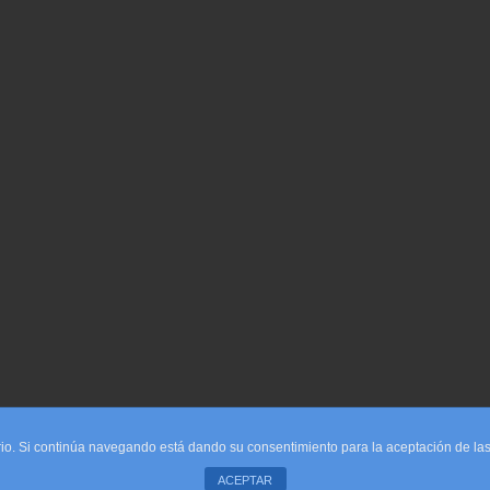
uario. Si continúa navegando está dando su consentimiento para la aceptación de l
noverbal.com
ACEPTAR