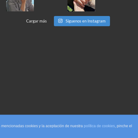
Cargar más
Síguenos en Instagram
as mencionadas cookies y la aceptación de nuestra
política de cookies
, pinche el